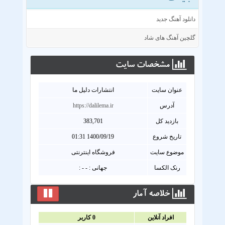
دانلود آهنگ جدید
گلچین آهنگ های شاد
مشخصات سايت
عنوان سايت
انتشارات دلیل ما
آدرس
https://dalilema.ir
بازدید کل
383,701
تاریخ شروع
1400/09/19 01:31
موضوع سایت
فروشگاه اینترنتی
رنک الکسا
جهانی : - - :
خلاصه آمار
افراد آنلاين
0
کاربر