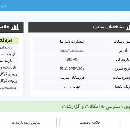
دربار
مشخصات سايت
خلاصه
افراد آنلا
نوان سايت
انتشارات دلیل ما
بازدید ام
آدرس
https://dalilema.ir
بازدیدکننده 
بازدید کل
383,701
بازدید دی
بازدیدکننده 
اریخ شروع
1400/09/19 01:31
ورودی گوگل 
ضوع سایت
فروشگاه اینترنتی
ورودی گوگل 
نک الکسا
جهانی : - - :
پربیننده تری
وی دسترسی به امکانات و گزارشات
خلاصه وضعیت
نمایش زنده بازدید ها