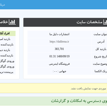
دربار
مشخصات سايت
خلاصه
افراد آنلا
نوان سايت
انتشارات دلیل ما
بازدید ام
آدرس
https://dalilema.ir
بازدیدکننده 
بازدید کل
383,701
بازدید دی
بازدیدکننده 
اریخ شروع
1400/09/19 01:31
ورودی گوگل 
ضوع سایت
فروشگاه اینترنتی
ورودی گوگل 
نک الکسا
جهانی : - - :
پربیننده تری
موردی جهت نمایش یافت نشد.
وی دسترسی به امکانات و گزارشات