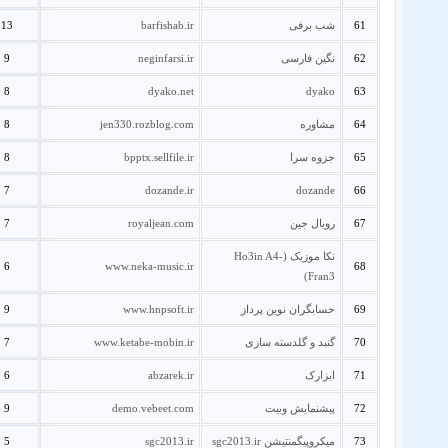
61
شب برفی
barfishab.ir
13
62
نگین فارسی
neginfarsi.ir
9
8
dyako.net
dyako
63
64
مشاوره
jen330.rozblog.com
8
65
جزوه سرا
bpptx.sellfile.ir
8
7
dozande.ir
dozande
66
67
رویال جین
royaljean.com
7
نکا موزیک (Ho3in A4-
6
www.neka-music.ir
68
Fran3)
69
حسابگران نوین پرداز
www.hnpsoft.ir
9
70
گنبد و گلدسته سازی
www.ketabe-mobin.ir
7
71
ابزارک
abzarek.ir
6
72
پیشنمایش وبیت
demo.vebeet.com
9
73
میکروپیگمنتیشن sgc2013.ir
sgc2013.ir
5