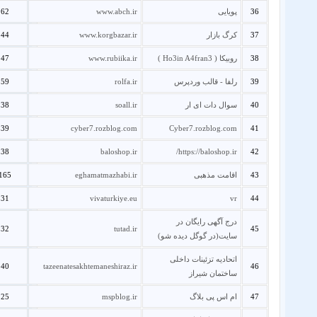
36
پویایی
www.abch.ir
62
37
کرگ بازار
www.korgbazar.ir
44
38
روبیکا ( Ho3in A4fran3 )
www.rubiika.ir
47
39
رلفا - قالب وردپرس
rolfa.ir
59
40
سوال دات ای ار
soall.ir
38
39
cyber7.rozblog.com
Cyber7.rozblog.com
41
38
baloshop.ir
https://baloshop.ir/
42
43
اقامت مذهبی
eghamatmazhabi.ir
165
31
vivaturkiye.eu
vr
44
درج آگهی رایگان در
32
tutad.ir
45
سایت(در گوگل دیده شو)
اتحادیه تزئینات داخلی
40
tazeenatesakhtemaneshiraz.ir
46
ساختمان شیراز
47
ام اس پی بلاگ
mspblog.ir
25