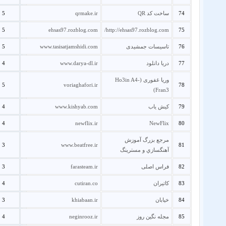
74
ساخت کد QR
qrmake.ir
5
5
ehsas97.rozblog.com
http://ehsas97.rozblog.com/
75
76
تاسیسات جمشیدی
www.tasisatjamshidi.com
5
77
دریا دانلود
www.darya-dl.ir
4
وریا غفوری (Ho3in A4-
5
voriaghafori.ir
78
Fran3)
79
کیش یاب
www.kishyab.com
4
4
newflix.ir
NewFlix
80
مرجع بزرگ آموزش
3
www.beatfree.ir
81
آهنگسازي و مسترينگ
82
فراس اصلی
farasteam.ir
3
83
کاتیران
cutiran.co
4
84
خیابان
khiabaan.ir
3
85
مجله نگین روز
neginrooz.ir
4