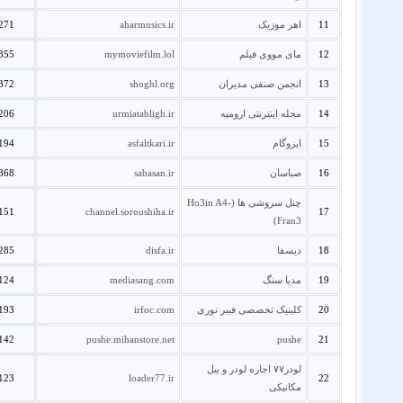
11
اهر موزیک
aharmusics.ir
271
12
مای مووی فیلم
mymoviefilm.lol
355
13
انجمن صنفی مدیران
shoghl.org
372
14
مجله اینترنتی ارومیه
urmiatabligh.ir
206
15
ایزوگام
asfaltkari.ir
194
16
صباسان
sabasan.ir
368
چنل سروشی ها (Ho3in A4-
151
channel.soroushiha.ir
17
Fran3)
18
دیسفا
disfa.ir
285
19
مدیا سنگ
mediasang.com
124
20
کلینیک تخصصی فیبر نوری
irfoc.com
193
142
pushe.mihanstore.net
pushe
21
لودر۷۷ اجاره لودر و بیل
123
loader77.ir
22
مکانیکی