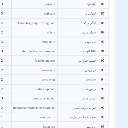
3
quizly.ir
Quizly
86
87
اسکی باز
skibaz.ir
3
88
تلگرام کده
tchannelvsgroup.rozblog.com
2
89
سبک مدرن
sabc.ir
2
90
تی مودم
tmodem.ir
3
3
shop1400.mihanstore.net
shop1400
91
92
قیمت فوم بتن
foambeton.com
2
93
فراورس
faraverse.ir
2
2
the-one.ae
the-one
94
95
رادین شاپ
radinshop.com
2
96
مبین عتبات
mobinatabat.com
3
97
ایران مارکت سنتر
iranmarketcenter.mihanstore.net
2
98
شمارنده کامپ پارت
comppart.ir
1
99
دانادیس
danadis.ir
1