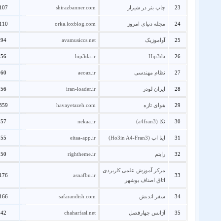
23
چاپ بنر در شیراز
shirazbanner.com
107
24
مجله دنیای امروز
orka.loxblog.com
110
25
آواموزیک
avamusiccs.net
94
56
hip3da.ir
Hip3da
26
27
نظام مهندسی
aeoaz.ir
60
28
ایران لودر
iran-loader.ir
56
29
هوای تازه
havayetazeh.com
359
30
نکا (a4fran3)
nekaa.ir
57
31
ایتا اپ (Ho3in A4-Fran3)
eitaa-app.ir
55
32
رایتم
rightheme.ir
50
مرکز آموزش علمی کاربردی
176
asnafbu.ir
33
اتاق اصناف بوشهر
34
سفر اندیش
safarandish.com
166
35
آژانس چهارفصل
chaharfasl.net
42