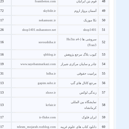
48
فوم بتن ایرانیان
foambeton.com
23
49
آسمان پرواز اروم
skybilit.ir
72
50
نکا موزیک
nekamusic.ir
17
26
shop1401.mihanstore.net
shop1401
51
سروشی ها (Ho3in a4-
16
soroushiha.ir
52
Fran3)
53
کیوب بلاگ مرجع پژوهش
qbblog.ir
16
54
چادر و سایبان مرکزی شیراز
www.sayebanmarkazi.com
19
55
پرامپت حقوقی
hdha.ir
31
56
مرجع کانال های گپ
gapim.subz.ir
13
57
زندگی لوکس
zluxe.ir
13
نمایشگاه بین المللی
13
krfair.ir
58
کرمانشاه
59
ایران فلوک
ir-fluke.com
17
60
دانلود کتاب های علوم غریبه
telesm_mojarab.rozblog.com
17