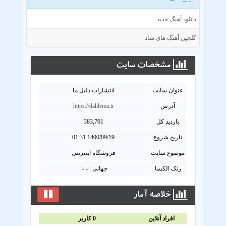
دانلود آهنگ جدید
گلچین آهنگ های شاد
مشخصات سايت
عنوان سايت
انتشارات دلیل ما
آدرس
https://dalilema.ir
بازدید کل
383,701
تاریخ شروع
1400/09/19 01:31
موضوع سایت
فروشگاه اینترنتی
رنک الکسا
جهانی : - - :
خلاصه آمار
افراد آنلاين
0
کاربر