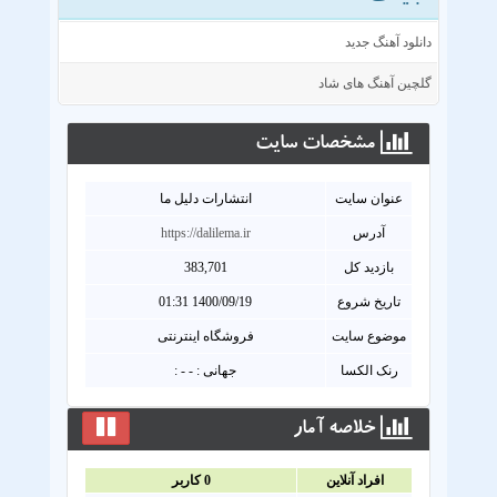
دانلود آهنگ جدید
گلچین آهنگ های شاد
مشخصات سايت
عنوان سايت
انتشارات دلیل ما
آدرس
https://dalilema.ir
بازدید کل
383,701
تاریخ شروع
1400/09/19 01:31
موضوع سایت
فروشگاه اینترنتی
رنک الکسا
جهانی : - - :
خلاصه آمار
افراد آنلاين
0
کاربر