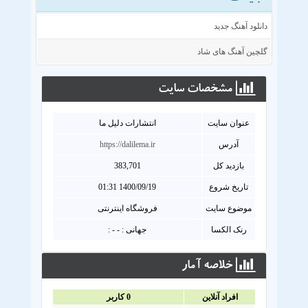
دانلود آهنگ جدید
گلچین آهنگ های شاد
مشخصات سايت
عنوان سايت
انتشارات دلیل ما
آدرس
https://dalilema.ir
بازدید کل
383,701
تاریخ شروع
1400/09/19 01:31
موضوع سایت
فروشگاه اینترنتی
رنک الکسا
جهانی : - - :
خلاصه آمار
افراد آنلاين
0
کاربر