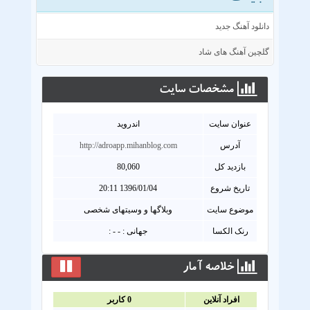
دانلود آهنگ جدید
گلچین آهنگ های شاد
مشخصات سايت
عنوان سايت
اندروید
آدرس
http://adroapp.mihanblog.com
بازدید کل
80,060
تاریخ شروع
1396/01/04 20:11
موضوع سایت
وبلاگها و وسیتهای شخصی
رنک الکسا
جهانی : - - :
خلاصه آمار
افراد آنلاين
0
کاربر