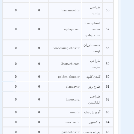
طراحی
0
0
hamanweb.ir
56
سایت
free upload
0
0
updap.com
center
57
updap.com
هاست ارزان
0
0
www.samplehost.ir
58
قیمت
طراحی
0
0
3sotweb.com
59
سایت
60
گلدن کلود
golden-cloud.ir
0
0
61
طرح روز
planday.ir
0
0
طراحی
0
0
limoo.org
62
اپلیکیشن
63
آموزش سئو
oseo.ir
0
0
64
ماکسیور
maxiver.ir
0
0
65
پدیده هاست
padidehost.ir
0
0