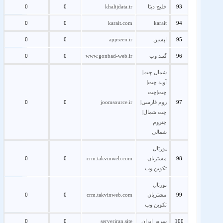
93
خلیج دیتا
khalijdata.ir
0
0
0
0
karait.com
karait
94
95
اپسین
appseen.ir
0
0
96
گنبد وب
www.gonbad-web.ir
0
0
شمال چت|
آوید چت|
چت|چت
97
روم فارسی|
joomsource.ir
0
0
چت شمال|
چتروم
شمالی
پورتال
98
مشتریان
crm.takvinweb.com
0
0
تکوین وب
پورتال
99
مشتریان
crm.takvinweb.com
0
0
تکوین وب
100
سرور ایران
serveriran.site
0
0