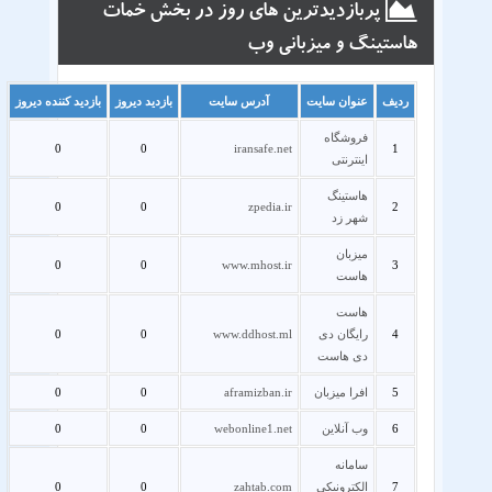
پربازدیدترین های روز در بخش خمات
هاستینگ و میزبانی وب
ردیف
عنوان سایت
آدرس سایت
بازدید دیروز
بازدید کننده دیروز
فروشگاه
0
0
iransafe.net
1
اینترنتی
هاستینگ
0
0
zpedia.ir
2
شهر زد
میزبان
0
0
www.mhost.ir
3
هاست
هاست
4
رایگان دی
www.ddhost.ml
0
0
دی هاست
5
افرا میزبان
aframizban.ir
0
0
6
وب آنلاین
webonline1.net
0
0
سامانه
7
الکترونیکی
zahtab.com
0
0