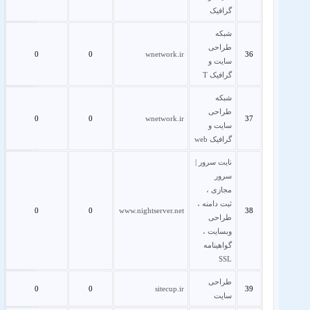
گرافیک
شبکه
طراحی
0
0
wnetwork.ir
36
سایت و
گرافیک T
شبکه
طراحی
0
0
wnetwork.ir
37
سایت و
گرافیک web
نایت سرور |
سرور
مجازی ،
ثبت دامنه ،
0
0
www.nightserver.net
38
طراحی
وبسایت ،
گواهینامه
SSL
طراحی
0
0
sitecup.ir
39
سایت