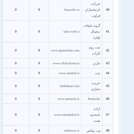
شرکت
40
تارنماسازان
faraweb.co
0
0
فراوب
گروه تبلیغات
41
دیجیتال
ultra-web.ir
0
0
اولترا
چت روم
0
0
www.aparatchat.com
42
آپارات
43
چارتر
www.clickcharter.ir
0
0
44
چت
www.chatted.ir
0
0
جزیره
0
0
kishiland.com
45
مجازی
0
0
www.aminofy.ir
Aminofy
46
اراده
47
نامحدود
www.namahdod.ir
0
0
همت
48
وب نوکس
webnoox.ir
0
0