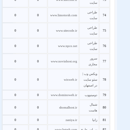
سایت
طراحی
0
0
www.limotorsh.com
74
سایت
طراحی
0
0
www.sitecode.ir
75
سایت
طراحی
0
0
www.npco.net
76
سایت
سرور
0
0
www.novinhost.org
77
مجازی
ویکس وب |
78
سئو سایت
wixweb.ir
0
0
در اصفهان
79
دومینووب
www.dominoweb.ir
0
0
شمال
0
0
shomalhost.ir
80
هاست
81
زانیا
zaniya.ir
0
0
82
بی اس طرح
www.bstarh.com
0
0