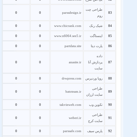
طراحی چت
0
0
parssdesign.ir
83
روم
84
شیک رنک
www.chicrank.com
0
0
85
اینستاگت
www.n6064.see5.ir
0
0
86
پارت دیتا
partdata.site
0
0
داده
87
پردازش آنا
anasite.ir
0
0
سایت
88
رویا وردپرس
drwpress.com
0
0
طراحی
0
0
batoteam.ir
89
سایت ارزان
90
تکوین وب
takvinweb.com
0
0
طراحی
0
0
weberi.ir
91
سایت کرج
92
پارس سیف
parssafe.com
0
0