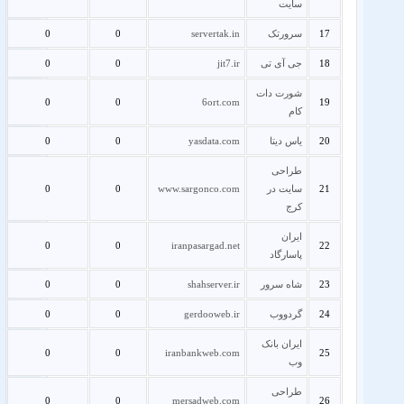
سایت
17
سرورتک
servertak.in
0
0
18
جی آی تی
jit7.ir
0
0
شورت دات
0
0
6ort.com
19
کام
20
یاس دیتا
yasdata.com
0
0
طراحی
21
سایت در
www.sargonco.com
0
0
کرج
ایران
0
0
iranpasargad.net
22
پاسارگاد
23
شاه سرور
shahserver.ir
0
0
24
گردووب
gerdooweb.ir
0
0
ایران بانک
0
0
iranbankweb.com
25
وب
طراحی
0
0
mersadweb.com
26