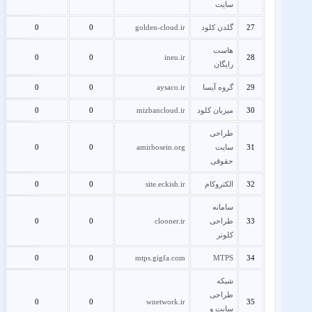
سایت
27
گلدن کلود
golden-cloud.ir
0
0
هاست
0
0
ineu.ir
28
رایگان
29
گروه آیسا
aysaco.ir
0
0
30
میزبان کلود
mizbancloud.ir
0
0
طراحی
31
سایت
amirhosein.org
0
0
حقوقی
32
الکتروکام
site.eckish.ir
0
0
سامانه
33
طراحی
clooner.ir
0
0
کلونر
0
0
mtps.gigfa.com
MTPS
34
شبکه
طراحی
0
0
wnetwork.ir
35
سایت و