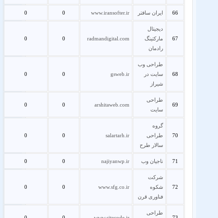
66
ایران سافتر
www.iransofter.ir
0
0
دیجیتال
67
مارکتینگ
radmandigital.com
0
0
رادمان
طراحی وب
68
سایت در
gsweb.ir
0
0
شیراز
طراحی
0
0
arshitaweb.com
69
سایت
گروه
70
طراحی
salartarh.ir
0
0
سالار طرح
71
ناجیان وب
najiyanwp.ir
0
0
شرکت
72
شکوه
www.sfg.co.ir
0
0
فناوری قرن
طراحی
0
0
www.sitecode.ir
73