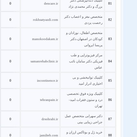
کلینیک دندانپزشکی دکتر
0
dencare.ir
81
بزرگ و دکتر محمدی نژاد
متخصص مغز و اعصاب دکتر
0
rokhsatyazdi.com
82
رخصت یزدی
متخصص اطفال، نوزادان و
83
کودکان در اصفهان،دکتر
manokoodakam.ir
0
پریسا ایروانی
مرکز فیزیوتراپی و طب
84
فیزیکی دکتر سامان نائب
samanrehabclinic.ir
0
عباس
کلینیک توانبخشی و بی
0
incontinence.ir
85
اختیاری ادرار امید
کلینیک ویژه فوق تخصصی
86
درد و ستون فقرات امید-
tehranpain.ir
0
تهران
دکتر سهرابی متخصص عمل
0
drsohrabi.ir
87
جراحی زیبایی بینی
خرید ژل و بوتاکس ارزان و
0
jamilteb.com
88