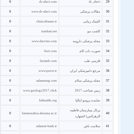
0
dr-alavi.com
dr_alavi
29
30
مقالات پزشکی
www.dr-alavi.com
0
31
کلینیک زیبایی
cliniczibaaee.ir
0
32
کاشت مو
iranhair.net
0
33
مجله پزشکی داروینه
www.darvine.com
0
34
شورت دات کام
6ort.com
0
35
فارسی طب
farsiteb.com
0
36
مرجع دامپزشکی ایران
www.pavet.ir
0
37
مجله پزشکی سلام
salammag.com
0
38
زمین شناخت 2017
www.geology2017.click
0
39
نماینده پرومو ایتالیا
hithealth.org
0
پرتال بیمارستان فاطمه
0
fatemezahra.abzums.ac.ir
40
الزهرا(س) اشتهارد
41
سلامت باش
salamat-bash.ir
0