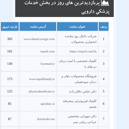
پربازدیدترین های روز در بخش خدمات
پزشکی دارویی
ردیف
عنوان سایت
آدرس سایت
بازدید دیروز
شرکت دانیال روژ نماینده
305
www.daniel-rouge.com
1
انحصاری محصولات
162
orped.com
https://orped.com/fa
2
کلینیک تخصصی پا امید،درمان
130
footmed.ir
3
دردهای پا
فروشگاه محصولات دهان و
173
www.sepidfamily.ir
4
دندان سپیدفمیلی
5
دکتر عباس دقاق زاده
physicalmedicine.ir
125
کلینیک فیزیوتراپی پیشرفته
85
aptclinic.ir
6
شمیم
دکتر سهرابی متخصص
87
drsohrabi.net
7
جراحی زیبایی بینی