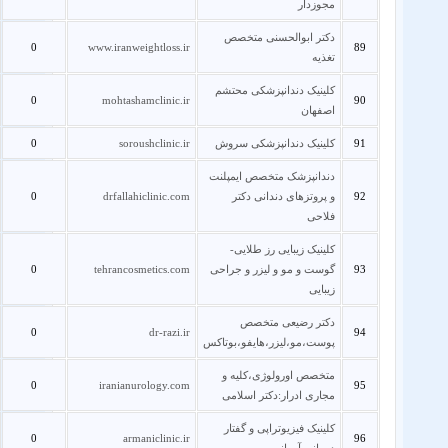
مجوزدار
دکتر ابوالحسنی متخصص
0
www.iranweightloss.ir
89
تغذیه
کلینیک دندانپزشکی محتشم
0
mohtashamclinic.ir
90
اصفهان
91
کلینیک دندانپزشکی سروش
soroushclinic.ir
0
دندانپزشک متخصص ایمپلنت
92
و پروتزهای دندانی دکتر
drfallahiclinic.com
0
فلاحی
کلینیک زیبایی رز طلایی-
93
گوست و مو و لیزر و جراحی
tehrancosmetics.com
0
زیبایی
دکتر رضیعی متخصص
0
dr-razi.ir
94
پوست،مو،لیزر،هایفو،بوتاکس
متخصص اورولوژی،کلیه و
0
iranianurology.com
95
مجاری ادرار:دکتر اسلامی
کلینیک فیزیوتراپی و گفتار
0
armaniclinic.ir
96