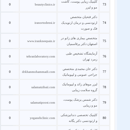
کلینیک زیبایی پوست، کاشت
0
beautyclinics.ir
73
مو و لیزر
دکتر فتحیان متخصص
74
ارتودنسی و درمان ارتوپدیک
iranortodensi.ir
0
فک و صورت
متخصص بیماری های زانو در
0
www.irankneepain.ir
75
اصفهان:دکتر پرقاسمیان
آزمایشگاه تشخیص طبی
0
tehranlaboratory.com
76
زمرد تهران
دکتر خان محمدی متخصص
0
drkhanmohammadi.com
77
جراحی عمومی و لیپوماتیک
لیزر موهای زائد و لیپوماتیک
0
salamatzibaii.com
78
گروه سلامت زیبایی
دکتر شمس پزشک پوست،
0
salamatipoost.com
79
مو و زیبایی
کلینیک تخصصی دندانپزشکی
0
yeganehclinic.com
80
و ارتودنسی دکتر یگانه