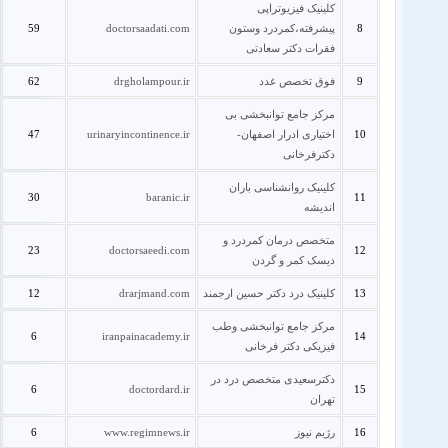
کلینیک فیزیوتراپی
8
پیشرفته،کمردرد وستون
doctorsaadati.com
59
فقرات دکتر سعادتی
9
فوق تخصص غدد
drgholampour.ir
62
مرکز جامع توانبخشی بی
10
اختیاری ادرار اصفهان-
urinaryincontinence.ir
47
دکترفرخانی
کلینیک روانشناسی باران
30
baranic.ir
11
اندیشه
متخصص درمان کمردرد و
23
doctorsaeedi.com
12
دیسک کمر و گردن
13
کلینیک درد دکتر حسین ارجمند
drarjmand.com
12
مرکز جامع توانبخشی وطب
6
iranpainacademy.ir
14
فیزیکی دکتر فرخانی
دکترسعیدی متخصص درد در
6
doctordard.ir
15
تهران
16
رژیم نیوز
www.regimnews.ir
6