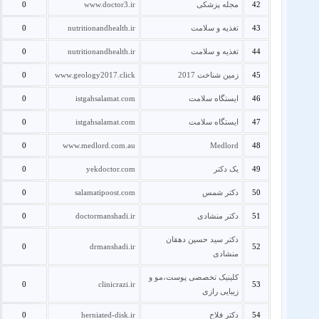
42
مجله پزشکی
www.doctor3.ir
0
43
تغذیه و سلامت
nutritionandhealth.ir
0
44
تغذیه و سلامت
nutritionandhealth.ir
0
45
زمین شناخت 2017
www.geology2017.click
0
46
ایستگاه سلامت
istgahsalamat.com
0
47
ایستگاه سلامت
istgahsalamat.com
0
0
www.medlord.com.au
Medlord
48
49
یک دکتر
yekdoctor.com
0
50
دکتر شمس
salamatipoost.com
0
51
دکتر منشادی
doctormanshadi.ir
0
دکتر سید حسین دهقان
0
drmanshadi.ir
52
منشادی
کلینیک تخصصی پوست،مو و
0
clinicrazi.ir
53
زیبایی رازی
54
دکتر فلاح
herniated-disk.ir
0