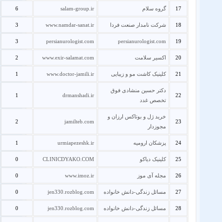
17
گروه سلام
salam-group.ir
6
18
شرکت نامدار صنعت فردا
www.namdar-sanat.ir
3
3
persianurologist.com
persianurologist.com
19
20
اکسیر سلامت
www.exir-salamat.com
2
21
کلینیک کاشت مو و زیبایی
www.doctor-jamili.ir
1
دکتر حسین منشادی فوق
1
drmanshadi.ir
22
تخصص غدد
خرید ژل و بوتاکس ارزان و
2
jamilteb.com
23
مجوزدار
24
پزشکان ارومیه
urmiapezeshk.ir
1
25
کلینیک دیاکو
CLINICDYAKO.COM
0
26
مجله آی موز
www.imoz.ir
0
27
مسائل زندگی-دانش خانواده
jen330.rozblog.com
0
28
مسائل زندگی-دانش خانواده
jen330.rozblog.com
0