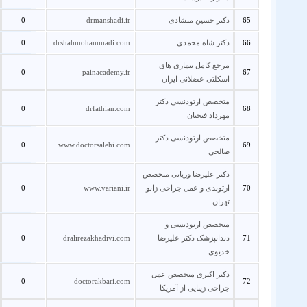
65
دکتر حسین منشادی
drmanshadi.ir
0
66
دکتر شاه محمدی
drshahmohammadi.com
0
مرجع کامل بیماری های
0
painacademy.ir
67
اسکلتی عضلانی ایران
متخصص ارتودنسی دکتر
0
drfathian.com
68
مهرداد فتحیان
متخصص ارتودنسی دکتر
0
www.doctorsalehi.com
69
صالحی
دکتر علیرضا وریانی متخصص
70
ارتوپدی و عمل جراحی زانو
www.variani.ir
0
تهران
متخصص ارتودنسی و
71
دندانپزشک دکتر علیرضا
dralirezakhadivi.com
0
خدیوی
دکتر اکبری متخصص عمل
0
doctorakbari.com
72
جراحی زیبایی از آمریکا