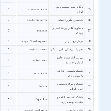
پایگاه زیبایی پوست و مو
0
cosmeticclinic.ir
55
ایران
56
متخصص مغز و اعصاب
omidneurology.ir
0
مشاوره آنلاین روانشناسی و
0
mmim.ir
57
پزشکی
58
درمان زود انزالی
ramyar69.rozblog.com
0
59
تجهیزات پزشکی نگین نما نگار
neginabzar.com
0
نی نی یاری سایت جامع
0
niniyari.com
60
کودک و خانواده
کلینیک تخصصی جراحی
0
raziclinic.ir
61
پلاستیک رازی
کلینیک و مرکز تخصصی
0
dralo.ir
62
زیبایی ایران
کلینیک تخصصی لیفت و
0
drjamili.ir
63
کشیدن پوست رازی
64
دکتر رضادوست
www.drrezadoost.ir
0