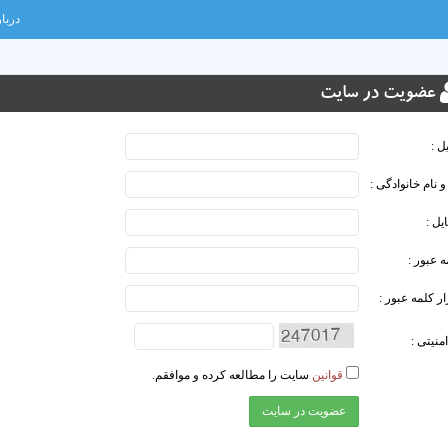
دربار
عضویت در سایت
ل :
و نام خانوادگی :
یل :
 عبور :
ر کلمه عبور :
منیتی :
قوانین
سایت را مطالعه کرده و موافقم.