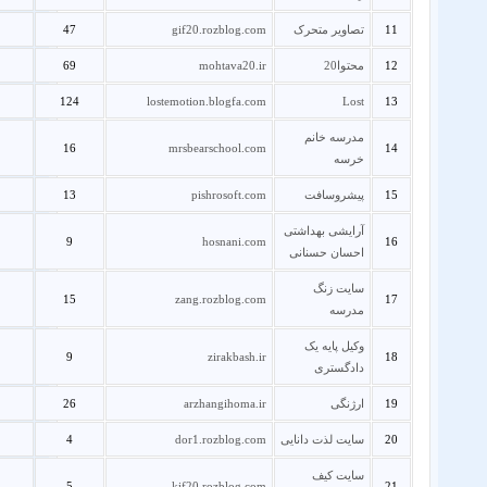
11
تصاویر متحرک
gif20.rozblog.com
47
12
محتوا20
mohtava20.ir
69
124
lostemotion.blogfa.com
Lost
13
مدرسه خانم
16
mrsbearschool.com
14
خرسه
15
پیشروسافت
pishrosoft.com
13
آرایشی بهداشتی
9
hosnani.com
16
احسان حسنانی
سایت زنگ
15
zang.rozblog.com
17
مدرسه
وکیل پایه یک
9
zirakbash.ir
18
دادگستری
19
ارژنگی
arzhangihoma.ir
26
20
سایت لذت دانایی
dor1.rozblog.com
4
سایت کیف
5
kif20.rozblog.com
21