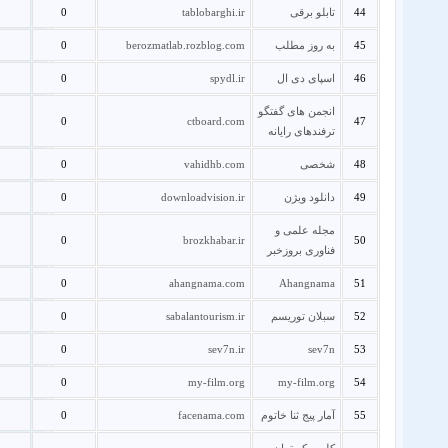
44
تابلو برقی
tablobarghi.ir
0
45
به روز مطلب
berozmatlab.rozblog.com
0
46
اسپای دی ال
spydl.ir
0
انجمن های گفتگو
0
ctboard.com
47
ترفندهای رایانه
48
شخصی
vahidhb.com
0
49
دانلود ویژن
downloadvision.ir
0
مجله علمی و
0
brozkhabar.ir
50
فناوری بروزخبر
0
ahangnama.com
Ahangnama
51
52
سبلان توریسم
sabalantourism.ir
0
0
sev7n.ir
sev7n
53
0
my-film.org
my-film.org
54
55
آمار پیج ثنا خاتوم
facenama.com
0