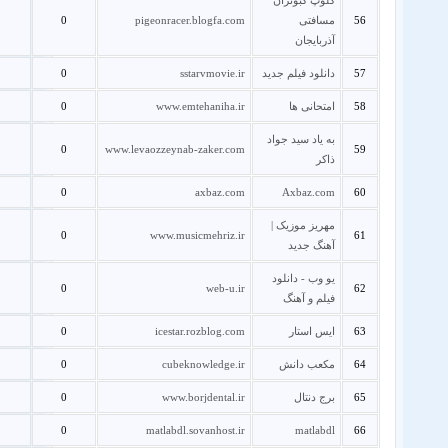
کلوپ کبوتران
56
مسافتی
pigeonracer.blogfa.com
0
آذربایجان
57
دانلود فیلم جدید
sstarvmovie.ir
0
58
امتحانی ها
www.emtehaniha.ir
0
به یاد سید جواد
0
www.levaozzeynab-zaker.com
59
ذاکر
0
axbaz.com
Axbaz.com
60
مهریز موزیک |
0
www.musicmehriz.ir
61
آهنگ جدید
یو وب - دانلود
0
web-u.ir
62
فیلم و آهنگ
63
ایس استار
icestar.rozblog.com
0
64
مکعب دانش
cubeknowledge.ir
0
65
برج دنتال
www.borjdental.ir
0
0
matlabdl.sovanhost.ir
matlabdl
66