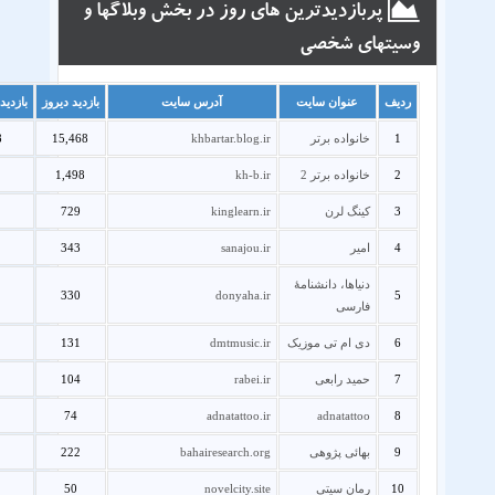
پربازدیدترین های روز در بخش وبلاگها و
وسیتهای شخصی
ردیف
عنوان سایت
آدرس سایت
بازدید دیروز
بازدید
1
خانواده برتر
khbartar.blog.ir
15,468
8
2
خانواده برتر 2
kh-b.ir
1,498
3
کینگ لرن
kinglearn.ir
729
4
امیر
sanajou.ir
343
دنیاها، دانشنامهٔ
330
donyaha.ir
5
فارسی
6
دی ام تی موزیک
dmtmusic.ir
131
7
حمید رابعی
rabei.ir
104
74
adnatattoo.ir
adnatattoo
8
9
بهائی پژوهی
bahairesearch.org
222
10
رمان سیتی
novelcity.site
50