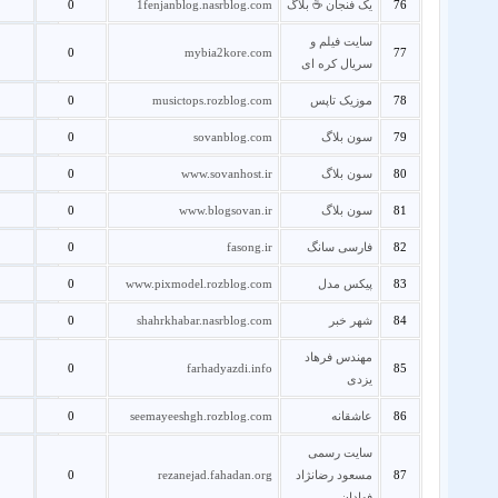
76
یک فنجان ☕ بلاگ
1fenjanblog.nasrblog.com
0
سایت فیلم و
0
mybia2kore.com
77
سریال کره ای
78
موزیک تاپس
musictops.rozblog.com
0
79
سون بلاگ
sovanblog.com
0
80
سون بلاگ
www.sovanhost.ir
0
81
سون بلاگ
www.blogsovan.ir
0
82
فارسی سانگ
fasong.ir
0
83
پیکس مدل
www.pixmodel.rozblog.com
0
84
شهر خبر
shahrkhabar.nasrblog.com
0
مهندس فرهاد
0
farhadyazdi.info
85
یزدی
86
عاشقانه
seemayeeshgh.rozblog.com
0
سایت رسمی
87
مسعود رضانژاد
rezanejad.fahadan.org
0
فهادان