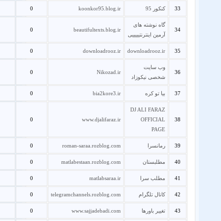
33
کنکور 95
koonkor95.blog.ir
0
گاه نوشته های
0
beautifultexts.blog.ir
34
آرمین اینترنتیییییی
0
downloadrooz.ir
downloadrooz.ir
35
وب سایت
0
Nikozad.ir
36
شخصی نیکوزاد
37
بیا تو کره
bia2kore3.ir
0
DJ ALI FARAZ
0
www.djalifaraz.ir
OFFICIAL
38
PAGE
39
رمانسرا
roman-saraa.rozblog.com
0
40
مطلبستان
matlabestaan.rozblog.com
0
41
مطلب سرا
matlabsaraa.ir
0
42
کانال تلگرام
telegramchannels.rozblog.com
0
43
تغییر باورها
www.sajjadebadi.com
0