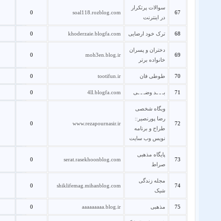
سوالات پرتکرار
0
soal118.rozblog.com
67
در اینترنت
68
ترک خود ارضایی
khoderzaie.blogfa.com
0
دختران و پسران
0
moh3en.blog.ir
69
خانواده برتر
70
طوطی فان
tootifun.ir
0
71
بـ ـ ـد وضـ ـ ـی
4ll.blogfa.com
0
وبگاه شخصی
رضا پورنصیر::
0
www.rezapournasir.ir
72
طراح و برنامه
نویس وب سایت
پايگاه مذهبی
0
serat.rasekhoonblog.com
73
صراط
مجله زندگی
0
shiklifemag.mihanblog.com
74
شیک
75
مذهبی
aaaaaaaaa.blog.ir
0