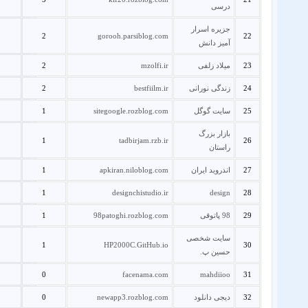
درسی
جزیره اسرار
2
gorooh.parsiblog.com
22
آمیز دانش
23
میلاد زلفی
mzolfi.ir
2
24
زندگی نورانی
bestfiilm.ir
2
25
سایت گوگل
sitegoogle.rozblog.com
1
بازار بزرگ
1
tadbirjam.rzb.ir
26
راستان
27
اندروید ایران
apkiran.niloblog.com
1
1
designchistudio.ir
design
28
29
98 پاتوقی
98patoghi.rozblog.com
1
سایت شخصی
1
HP2000C.GitHub.io
30
حسین پ.
0
facenama.com
mahdiioo
31
32
دیجی دانلود
newapp3.rozblog.com
0