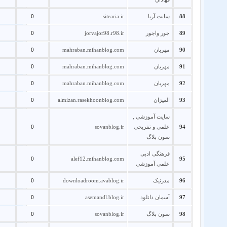
88
سایت آریا
sitearia.ir
0
89
جور واجور
jorvajor98.r98.ir
0
90
مهربان
mahraban.mihanblog.com
0
91
مهربان
mahraban.mihanblog.com
0
92
مهربان
mahraban.mihanblog.com
0
93
المیزان
almizan.rasekhoonblog.com
0
سایت آموزشی ,
94
علمی و تفریحی
sovanblog.ir
0
سون بلاگ
فرهنگی ادبی
0
alef12.mihanblog.com
95
علمی آموزشی
96
مدرنیک
downloadroom.avablog.ir
0
97
آسمان دانلود
asemandl.blog.ir
0
98
سون بلاگ
sovanblog.ir
0