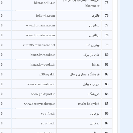
0
bkarane.4kia.ir
75
bkarane.ir
76
فالوها
followha.com
0
77
برناترین
www.bornatarin.com
0
78
برناترین
www.bornatarin.com
0
79
ویترین 95
vitrin95.mihanstore.net
0
80
های ناز بوک
hinaz.lawbooks.ir
0
0
hinaz.lawbooks.ir
hinaz
81
82
فروشگاه مجازی رویال
p30royal.ir
0
83
ارزان موبایل
www.arzanmobile.ir
0
84
فروشگاه
www.goldsport.ir
0
0
www.beautymakeup.ir
tv,a'hi hdkjvkjd
85
86
یو فایل
you-file.ir
0
87
یو فایل
you-file.ir
0