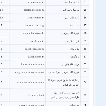
9
armshoping.ir
armshoping.ir
24
25
پارسیان لپ تاپ
parsianlaptop.com
14
26
آوان طب امین
avantebamin.ir
13
27
دایمند لند
diamond-land.org
7
28
فروشگاه اینترنتی
shop.alibamaram.ir
6
29
خرید اینترنتی
onshopic.ir
9
30
مژه بازار
mozhebazar.com
6
31
یزدگلچین
yazdgolchin.ir
5
32
فروشگاه های ناز
hinaz.mihanstore.net
3
33
فروشگاه اینترنتی مجیک شاپ
magicshop.mihanstore.net
3
رامارکت | متنوع ترین فروشگاه
3
ramarket.mihanstore.net
34
اینترنتی ایرانیان
جی پی اس مارکت - تنها
2
gpsmarket.net
35
مارکت ردیاب و جی پی اس
2
tidastore.mihanstore.net
tidastore
36