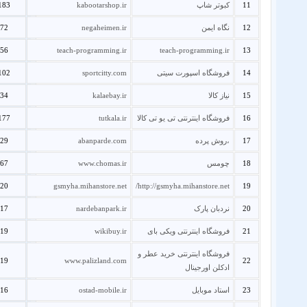
11
کبوتر شاپ
kabootarshop.ir
183
12
نگاه ایمن
negaheimen.ir
72
56
teach-programming.ir
teach-programming.ir
13
14
فروشگاه اسپورت سیتی
sportcitty.com
102
15
نیاز کالا
kalaebay.ir
34
16
فروشگاه اینترنتی تی یو تی کالا
tutkala.ir
177
17
،روش پرده
abanparde.com
29
18
چومس
www.chomas.ir
67
20
gsmyha.mihanstore.net
http://gsmyha.mihanstore.net/
19
20
نردبان پارک
nardebanpark.ir
17
21
فروشگاه اینترنتی ویکی بای
wikibuy.ir
19
فروشگاه اینترنتی خرید عطر و
19
www.palizland.com
22
ادکلن اورجینال
23
استاد موبایل
ostad-mobile.ir
16