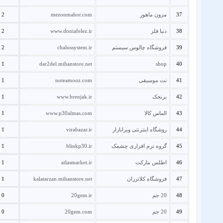
37
مزون ماهور
mezonmahor.com
2
38
دنیا فلز
www.doniafelez.ir
2
39
فروشگاه چالوس سیستم
chalussystem.ir
2
1
dar2del.mihanstore.net
shop
40
41
نت موسیقی
noteamooz.com
1
42
برنجک
www.brenjak.ir
1
43
الماس کالا
www.p30almas.com
1
44
روشگاه اینترنتی ویرابازار
virabazar.ir
1
45
گروه نرم افزاری چشمک
blinkp30.ir
1
46
اطلس مارکت
atlasmarket.ir
1
47
فروشگاه کلاترزان
kalatarzan.mihanstore.net
1
48
20 جم
20gem.ir
0
49
20 جم
20gem.com
0