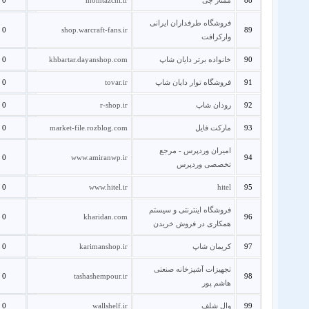
88
ممتاز چی
momtazchi.ir
0
فروشگاه طرفداران ایرانی
0
shop.warcraft-fans.ir
89
وارکرافت
90
خانواده برتر دایان شاپ
khbartar.dayanshop.com
0
91
فروشگاه توار دایان شاپ
tovar.ir
0
92
رودان شاپ
r-shop.ir
0
93
مارکت فایل
market-file.rozblog.com
0
امیران وردپرس - مرجع
0
www.amiranwp.ir
94
تخصصی وردپرس
0
www.hitel.ir
hitel
95
فروشگاه اینترنتی و سیستم
0
kharidan.com
96
همکاری در فروش خریدن
97
کریمان شاپ
karimanshop.ir
0
تجهیزات آشپزخانه صنعتی
0
tashashempour.ir
98
هاشم پور
99
وال شلف
wallshelf.ir
0