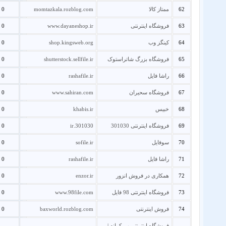
62
ممتاز کالا
momtazkala.rozblog.com
0
63
فروشگاه اینترنتی
www.dayaneshop.ir
0
64
کینگز وب
shop.kingsweb.org
0
65
فروشگاه بزرگ شاتراستوک
shutterstock.sellfile.ir
0
66
راشا فایل
rashafile.ir
0
67
فروشگاه سحیران
www.sahiran.com
0
68
خبیس
khabis.ir
0
69
فروشگاه اینترنتی 301030
301030.ir
0
70
سوفایل
sofile.ir
0
71
راشا فایل
rashafile.ir
0
72
همکاری در فروش انزور
enzor.ir
0
73
فروشگاه اینترنتی 98 فایل
www.98file.com
0
74
فروش اینترنتی
baxworld.rozblog.com
0
فروشگاه اینترنتی بی کرانه |