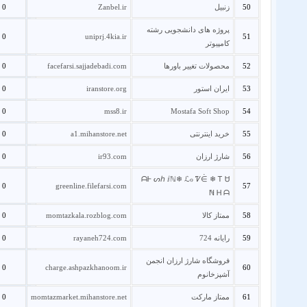
50
زنبیل
Zanbel.ir
0
پروژه های دانشجویی رشته
0
uniprj.4kia.ir
51
کامپیوتر
52
محصولات تغییر باورها
facefarsi.sajjadebadi.com
0
53
ایران استور
iranstore.org
0
0
mss8.ir
Mostafa Soft Shop
54
55
خرید اینترنتی
a1.mihanstore.net
0
56
شارژ ارزان
ir93.com
0
ᗩᎰ ᔕℎ ⅈℕ❄ ℒℴ Ꮴ⋵ ❄ Ꭲ Ꮜ
0
greenline.filefarsi.com
57
ℕ Ꮋ ᗩ
58
ممتاز کالا
momtazkala.rozblog.com
0
59
رایانه 724
rayaneh724.com
0
فروشگاه شارژ ارزان انجمن
0
charge.ashpazkhanoom.ir
60
آشپزخانوم
61
ممتاز مارکت
momtazmarket.mihanstore.net
0