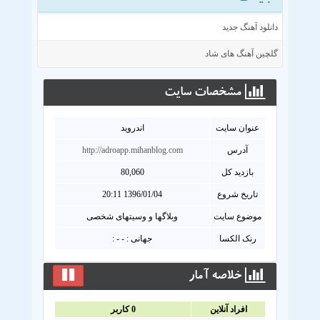
دانلود آهنگ جدید
گلچین آهنگ های شاد
مشخصات سايت
عنوان سايت
اندروید
آدرس
http://adroapp.mihanblog.com
بازدید کل
80,060
تاریخ شروع
1396/01/04 20:11
موضوع سایت
وبلاگها و وسیتهای شخصی
رنک الکسا
جهانی : - - :
خلاصه آمار
افراد آنلاين
0
کاربر