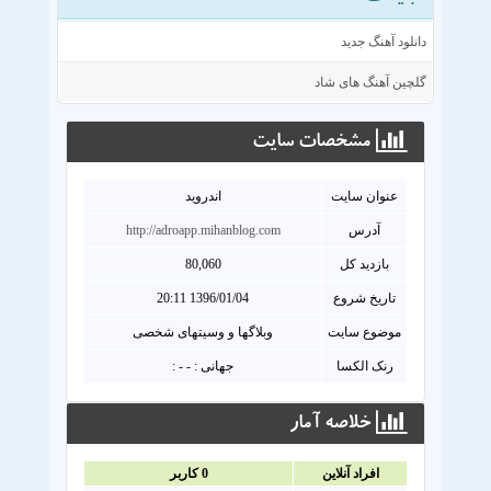
دانلود آهنگ جدید
گلچین آهنگ های شاد
مشخصات سايت
عنوان سايت
اندروید
آدرس
http://adroapp.mihanblog.com
بازدید کل
80,060
تاریخ شروع
1396/01/04 20:11
موضوع سایت
وبلاگها و وسیتهای شخصی
رنک الکسا
جهانی : - - :
خلاصه آمار
افراد آنلاين
0
کاربر