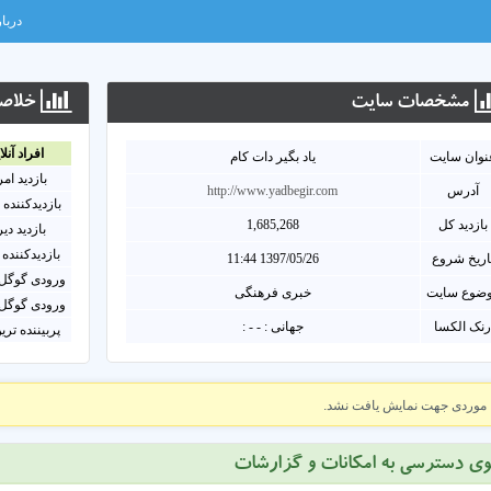
دربار
مشخصات سايت
خلاصه
افراد آنلا
نوان سايت
یاد بگیر دات کام
بازدید ام
آدرس
http://www.yadbegir.com
بازدیدکننده 
بازدید کل
1,685,268
بازدید دی
بازدیدکننده 
اریخ شروع
1397/05/26 11:44
ورودی گوگل 
ضوع سایت
خبری فرهنگی
ورودی گوگل 
نک الکسا
جهانی : - - :
پربیننده تری
موردی جهت نمایش یافت نشد.
وی دسترسی به امکانات و گزارشات