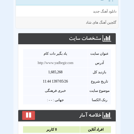
دانلود آهنگ جدید
گلچین آهنگ های شاد
مشخصات سايت
عنوان سايت
یاد بگیر دات کام
آدرس
http://www.yadbegir.com
بازدید کل
1,685,268
تاریخ شروع
1397/05/26 11:44
موضوع سایت
خبری فرهنگی
رنک الکسا
جهانی : - - :
خلاصه آمار
افراد آنلاين
0
کاربر