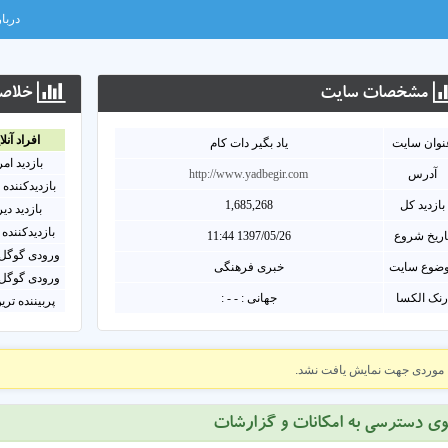
دربار
مشخصات سايت
خلاصه
افراد آنلا
نوان سايت
یاد بگیر دات کام
بازدید ام
آدرس
http://www.yadbegir.com
بازدیدکننده 
بازدید کل
1,685,268
بازدید دی
بازدیدکننده 
اریخ شروع
1397/05/26 11:44
ورودی گوگل 
ضوع سایت
خبری فرهنگی
ورودی گوگل 
نک الکسا
جهانی : - - :
پربیننده تری
موردی جهت نمایش یافت نشد.
وی دسترسی به امکانات و گزارشات