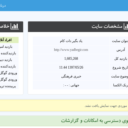
دربار
مشخصات سايت
خلاصه
افراد آنلا
نوان سايت
یاد بگیر دات کام
بازدید ام
آدرس
http://www.yadbegir.com
بازدیدکننده 
بازدید کل
1,685,268
بازدید دی
بازدیدکننده 
اریخ شروع
1397/05/26 11:44
ورودی گوگل 
ضوع سایت
خبری فرهنگی
ورودی گوگل 
نک الکسا
جهانی : - - :
پربیننده تری
موردی جهت نمایش یافت نشد.
وی دسترسی به امکانات و گزارشات