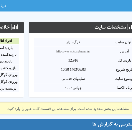
دربار
مشخصات سايت
خلاصه
افراد آنلا
نوان سايت
کرگ بازار
بازدید ام
آدرس
http://www.korgbazar.ir/
بازدیدکننده 
بازدید کل
32,916
بازدید دی
بازدیدکننده 
اریخ شروع
1403/09/03 16:30
ورودی گوگل 
ضوع سایت
سایتهای خدماتی
ورودی گوگل 
نک الکسا
جهانی : - - :
پربیننده تری
مشاهده این بخش محدود شده است. برای مشاهده این قسمت کلمه عبور را وارد کنید.
ترسی به گزارش ها