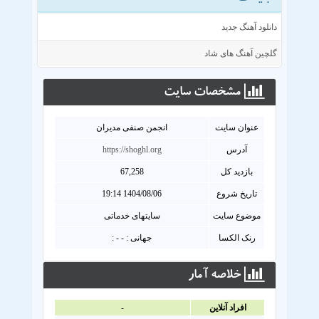
دانلود آهنگ جدید
گلچین آهنگ های شاد
مشخصات سايت
عنوان سايت
انجمن صنفی مدیران
آدرس
https://shoghl.org
بازدید کل
67,258
تاریخ شروع
1404/08/06 19:14
موضوع سایت
سایتهای خدماتی
رنک الکسا
جهانی : - - :
خلاصه آمار
افراد آنلاين
-