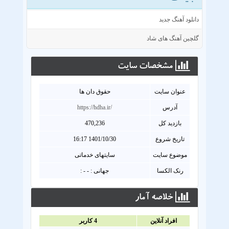
دانلود آهنگ جدید
گلچین آهنگ های شاد
مشخصات سايت
عنوان سايت
حقوق دان ها
آدرس
https://hdha.ir/
بازدید کل
470,236
تاریخ شروع
1401/10/30 16:17
موضوع سایت
سایتهای خدماتی
رنک الکسا
جهانی : - - :
خلاصه آمار
افراد آنلاين
4
کاربر