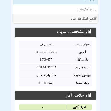
دانلود آهنگ جدید
گلچین آهنگ های شاد
مشخصات سايت
عنوان سايت
شب برفی
آدرس
https://barfishab.ir/
بازدید کل
8,790,657
تاریخ شروع
1403/07/11 16:31
موضوع سایت
سایتهای خدماتی
رنک الکسا
جهانی : - - :
خلاصه آمار
افراد آنلاين
-