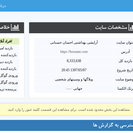
دربار
مشخصات سايت
خلاصه
افراد آنلا
نوان سايت
آرایشی بهداشتی احسان حسنانی
بازدید ام
آدرس
https://hosnani.com
بازدیدکننده 
بازدید کل
8,333,638
بازدید دی
بازدیدکننده 
اریخ شروع
1397/05/07 20:45
ورودی گوگل 
ضوع سایت
وبلاگها و وسیتهای شخصی
ورودی گوگل 
نک الکسا
جهانی : - - :
پربیننده تری
مشاهده این بخش محدود شده است. برای مشاهده این قسمت کلمه عبور را وارد کنید.
ترسی به گزارش ها