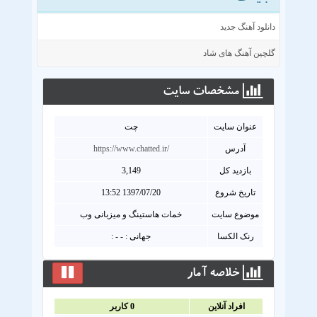
دانلود آهنگ جدید
گلچین آهنگ های شاد
مشخصات سايت
عنوان سايت
چت
آدرس
https://www.chatted.ir/
بازدید کل
3,149
تاریخ شروع
1397/07/20 13:52
موضوع سایت
خمات هاستینگ و میزبانی وب
رنک الکسا
جهانی : - - :
خلاصه آمار
افراد آنلاين
0
کاربر