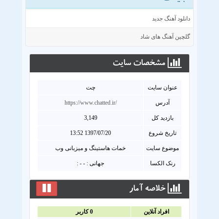
دانلود آهنگ جدید
گلچین آهنگ های شاد
مشخصات سايت
عنوان سايت
چت
آدرس
https://www.chatted.ir/
بازدید کل
3,149
تاریخ شروع
1397/07/20 13:52
موضوع سایت
خمات هاستینگ و میزبانی وب
رنک الکسا
جهانی : - - :
خلاصه آمار
افراد آنلاين
0
کاربر