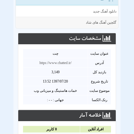
دانلود آهنگ جدید
گلچین آهنگ های شاد
مشخصات سايت
عنوان سايت
چت
آدرس
https://www.chatted.ir/
بازدید کل
3,149
تاریخ شروع
1397/07/20 13:52
موضوع سایت
خمات هاستینگ و میزبانی وب
رنک الکسا
جهانی : - - :
خلاصه آمار
افراد آنلاين
0
کاربر