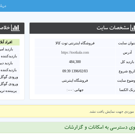
دربار
مشخصات سايت
خلاصه
افراد آنلا
نوان سايت
فروشگاه اینترنتی توت کالا
بازدید ام
آدرس
https://tootkala.com
بازدیدکننده 
بازدید کل
484,300
بازدید دی
بازدیدکننده 
اریخ شروع
1396/02/03 09:39
ورودی گوگل 
ضوع سایت
فروشگاه اینترنتی
ورودی گوگل 
نک الکسا
جهانی : - - :
پربیننده تری
موردی جهت نمایش یافت نشد.
وی دسترسی به امکانات و گزارشات