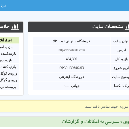
دربار
مشخصات سايت
خلاصه
افراد آنلا
نوان سايت
فروشگاه اینترنتی توت کالا
بازدید ام
آدرس
https://tootkala.com
بازدیدکننده 
بازدید کل
484,300
بازدید دی
بازدیدکننده 
اریخ شروع
1396/02/03 09:39
ورودی گوگل 
ضوع سایت
فروشگاه اینترنتی
ورودی گوگل 
نک الکسا
جهانی : - - :
پربیننده تری
موردی جهت نمایش یافت نشد.
وی دسترسی به امکانات و گزارشات