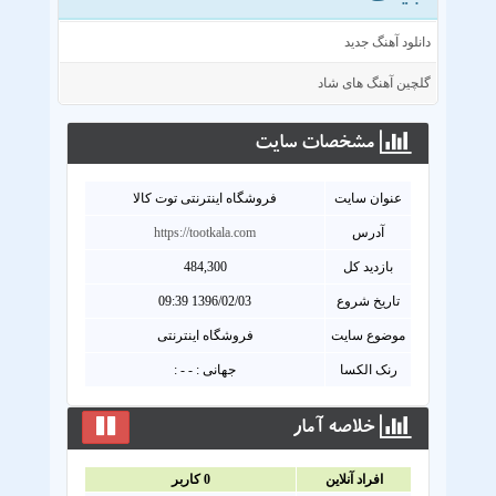
دانلود آهنگ جدید
گلچین آهنگ های شاد
مشخصات سايت
عنوان سايت
فروشگاه اینترنتی توت کالا
آدرس
https://tootkala.com
بازدید کل
484,300
تاریخ شروع
1396/02/03 09:39
موضوع سایت
فروشگاه اینترنتی
رنک الکسا
جهانی : - - :
خلاصه آمار
افراد آنلاين
0
کاربر