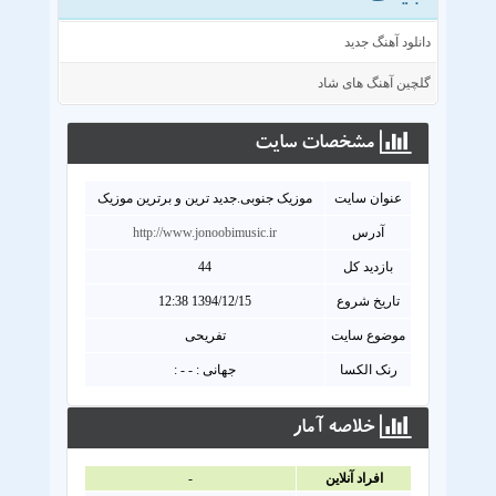
دانلود آهنگ جدید
گلچین آهنگ های شاد
مشخصات سايت
عنوان سايت
موزیک جنوبی.جدید ترین و برترین موزیک
آدرس
http://www.jonoobimusic.ir
بازدید کل
44
تاریخ شروع
1394/12/15 12:38
موضوع سایت
تفریحی
رنک الکسا
جهانی : - - :
خلاصه آمار
افراد آنلاين
-