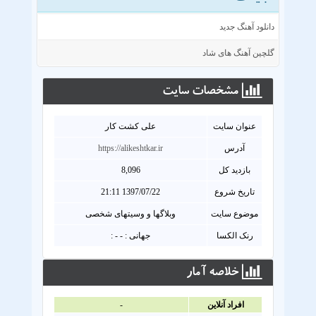
دانلود آهنگ جدید
گلچین آهنگ های شاد
مشخصات سايت
عنوان سايت
علی کشت کار
آدرس
https://alikeshtkar.ir
بازدید کل
8,096
تاریخ شروع
1397/07/22 21:11
موضوع سایت
وبلاگها و وسیتهای شخصی
رنک الکسا
جهانی : - - :
خلاصه آمار
افراد آنلاين
-