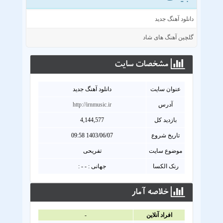
دانلود آهنگ جدید
گلچین آهنگ های شاد
مشخصات سايت
عنوان سايت
دانلود آهنگ جدید
آدرس
http://irnmusic.ir
بازدید کل
4,144,577
تاریخ شروع
1403/06/07 09:58
موضوع سایت
تفریحی
رنک الکسا
جهانی : - - :
خلاصه آمار
افراد آنلاين
-