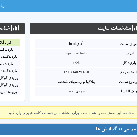
دربار
مشخصات سايت
خلاصه
افراد آنلا
نوان سايت
آقای html
بازدید ام
آدرس
https://mrhtml.ir
بازدیدکننده 
بازدید کل
5,389
بازدید دی
بازدیدکننده 
اریخ شروع
1402/11/20 17:18
ورودی گوگل 
ضوع سایت
وبلاگها و وسیتهای شخصی
ورودی گوگل 
نک الکسا
جهانی : - - :
پربیننده تری
مشاهده این بخش محدود شده است. برای مشاهده این قسمت کلمه عبور را وارد کنید.
ترسی به گزارش ها