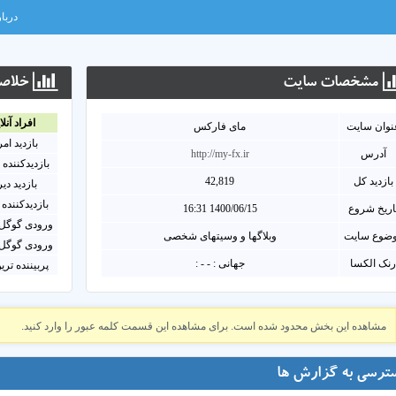
دربار
مشخصات سايت
خلاصه
افراد آنلا
نوان سايت
مای فارکس
بازدید ام
آدرس
http://my-fx.ir
بازدیدکننده 
بازدید کل
42,819
بازدید دی
بازدیدکننده 
اریخ شروع
1400/06/15 16:31
ورودی گوگل 
ضوع سایت
وبلاگها و وسیتهای شخصی
ورودی گوگل 
نک الکسا
جهانی : - - :
پربیننده تری
مشاهده این بخش محدود شده است. برای مشاهده این قسمت کلمه عبور را وارد کنید.
ترسی به گزارش ها