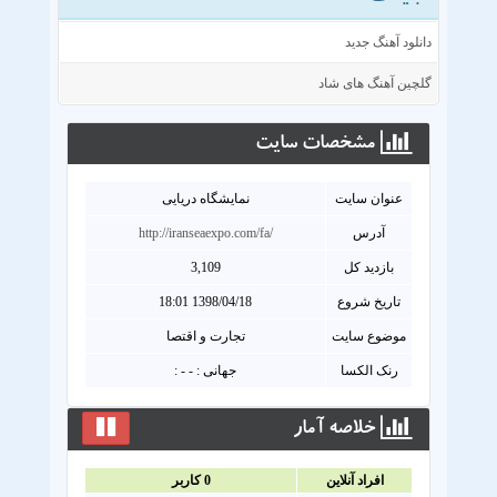
دانلود آهنگ جدید
گلچین آهنگ های شاد
مشخصات سايت
عنوان سايت
نمایشگاه دریایی
آدرس
http://iranseaexpo.com/fa/
بازدید کل
3,109
تاریخ شروع
1398/04/18 18:01
موضوع سایت
تجارت و اقتصا
رنک الکسا
جهانی : - - :
خلاصه آمار
افراد آنلاين
0
کاربر