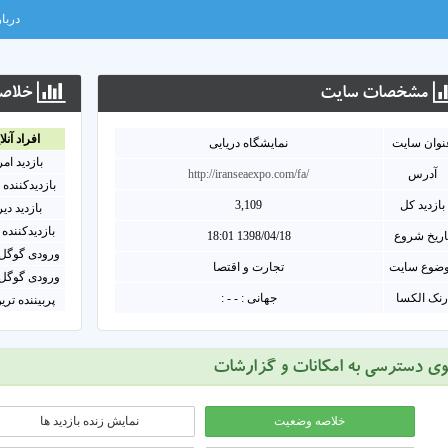
دربار
مشخصات سايت
خلاصه
افراد آنلا
نوان سايت
نمایشگاه دریایی
بازدید ام
آدرس
http://iranseaexpo.com/fa/
بازدیدکننده 
بازدید کل
3,109
بازدید دی
بازدیدکننده 
اریخ شروع
1398/04/18 18:01
ورودی گوگل 
ضوع سایت
تجارت و اقتصا
ورودی گوگل 
نک الکسا
جهانی : - - :
پربیننده تری
وی دسترسی به امکانات و گزارشات
خلاصه وضعیت
نمایش زنده بازدید ها