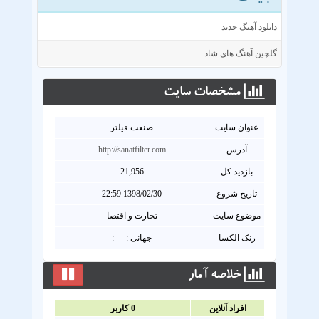
دانلود آهنگ جدید
گلچین آهنگ های شاد
مشخصات سايت
عنوان سايت
صنعت فیلتر
آدرس
http://sanatfilter.com
بازدید کل
21,956
تاریخ شروع
1398/02/30 22:59
موضوع سایت
تجارت و اقتصا
رنک الکسا
جهانی : - - :
خلاصه آمار
افراد آنلاين
0
کاربر