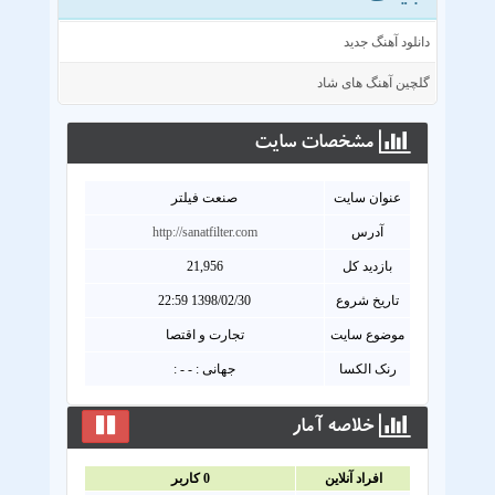
دانلود آهنگ جدید
گلچین آهنگ های شاد
مشخصات سايت
عنوان سايت
صنعت فیلتر
آدرس
http://sanatfilter.com
بازدید کل
21,956
تاریخ شروع
1398/02/30 22:59
موضوع سایت
تجارت و اقتصا
رنک الکسا
جهانی : - - :
خلاصه آمار
افراد آنلاين
0
کاربر