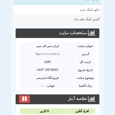
دانلود آهنگ جدید
گلچین آهنگ های شاد
مشخصات سايت
عنوان سايت
ایران سی اف سی
آدرس
https://www.ircfc.ir/
بازدید کل
4,681
تاریخ شروع
1397/06/03 14:07
موضوع سایت
فروشگاه اینترنتی
رنک الکسا
جهانی : - - :
خلاصه آمار
افراد آنلاين
0
کاربر