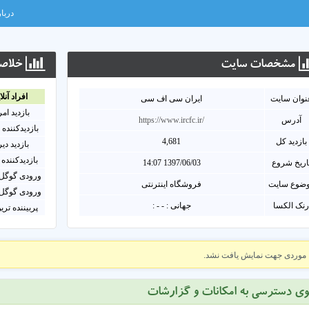
دربار
مشخصات سايت
خلاصه
افراد آنلا
نوان سايت
ایران سی اف سی
بازدید ام
آدرس
https://www.ircfc.ir/
بازدیدکننده 
بازدید کل
4,681
بازدید دی
بازدیدکننده 
اریخ شروع
1397/06/03 14:07
ورودی گوگل 
ضوع سایت
فروشگاه اینترنتی
ورودی گوگل 
نک الکسا
جهانی : - - :
پربیننده تری
موردی جهت نمایش یافت نشد.
وی دسترسی به امکانات و گزارشات