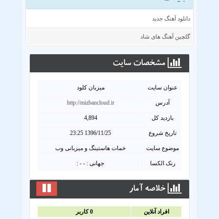
دانلود آهنگ جدید
گلچین آهنگ های شاد
مشخصات سايت
عنوان سايت
میزبان کلود
آدرس
http://mizbancloud.ir
بازدید کل
4,894
تاریخ شروع
1396/11/25 23:25
موضوع سایت
خمات هاستینگ و میزبانی وب
رنک الکسا
جهانی : - - :
خلاصه آمار
افراد آنلاين
0
کاربر