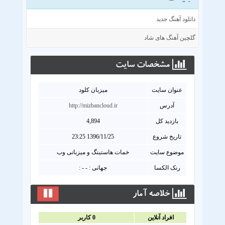
دانلود آهنگ جدید
گلچین آهنگ های شاد
مشخصات سايت
عنوان سايت
میزبان کلود
آدرس
http://mizbancloud.ir
بازدید کل
4,894
تاریخ شروع
1396/11/25 23:25
موضوع سایت
خمات هاستینگ و میزبانی وب
رنک الکسا
جهانی : - - :
خلاصه آمار
افراد آنلاين
0
کاربر