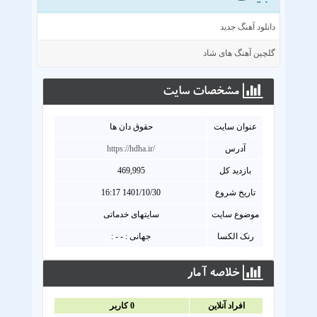
دانلود آهنگ جدید
گلچین آهنگ های شاد
مشخصات سايت
عنوان سايت
حقوق دان ها
آدرس
https://hdha.ir/
بازدید کل
469,995
تاریخ شروع
1401/10/30 16:17
موضوع سایت
سایتهای خدماتی
رنک الکسا
جهانی : - - :
خلاصه آمار
افراد آنلاين
0
کاربر