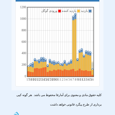
1200
بازدید
بازدید کننده
ورودی گوگل
1000
800
600
400
200
0
17
18
19
20
21
22
23
24
25
26
27
28
29
30
31
1
2
3
4
5
6
7
8
9
10
11
12
13
14
15
16
کلیه حقوق مادی و معنوی برای آمارفا محفوظ می باشد . هر گونه کپی
برداری از طرح پیگرد قانونی خواهد داشت