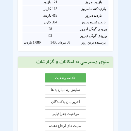
بازدید امروز
121
بازدید
بازدیدکننده امروز
118
کاربر
بازدید دیروز
419 بازدید
بازدیدکننده دیروز
364 کاربر
ورودی گوگل امروز
28
ورودی گوگل دیروز
95
پربیننده ترین روز
08 مرداد 1405
1,086 بازدید
منوی دسترسی به امکانات و گزارشات
خلاصه وضعیت
نمایش زنده بازدید ها
آخرین بازدیدکنندگان
موقعيت جغرافيايی
سایت های ارجاع دهنده