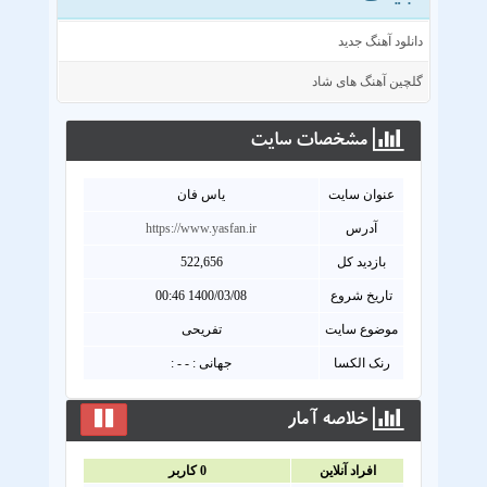
دانلود آهنگ جدید
گلچین آهنگ های شاد
مشخصات سايت
عنوان سايت
یاس فان
آدرس
https://www.yasfan.ir
بازدید کل
522,656
تاریخ شروع
1400/03/08 00:46
موضوع سایت
تفریحی
رنک الکسا
جهانی : - - :
خلاصه آمار
افراد آنلاين
0
کاربر