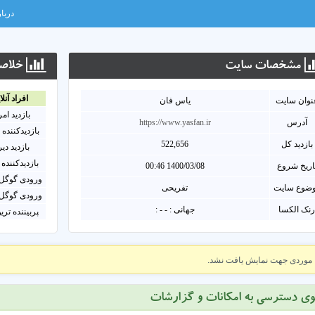
دربار
مشخصات سايت
خلاصه
افراد آنلا
نوان سايت
یاس فان
بازدید ام
آدرس
https://www.yasfan.ir
بازدیدکننده 
بازدید کل
522,656
بازدید دی
بازدیدکننده 
اریخ شروع
1400/03/08 00:46
ورودی گوگل 
ضوع سایت
تفریحی
ورودی گوگل 
نک الکسا
جهانی : - - :
پربیننده تری
موردی جهت نمایش یافت نشد.
وی دسترسی به امکانات و گزارشات