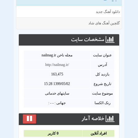
دانلود آهنگ جدید
گلچین آهنگ های شاد
مشخصات سايت
عنوان سايت
مجله ناخن nailmag.ir
آدرس
http://nailmag.ir/
بازدید کل
163,475
تاریخ شروع
1399/05/02 15:28
موضوع سایت
سایتهای خدماتی
رنک الکسا
جهانی : - - :
خلاصه آمار
افراد آنلاين
0
کاربر