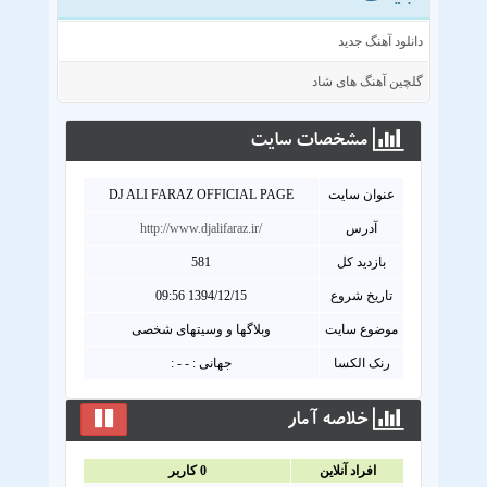
دانلود آهنگ جدید
گلچین آهنگ های شاد
مشخصات سايت
عنوان سايت
DJ ALI FARAZ OFFICIAL PAGE
آدرس
http://www.djalifaraz.ir/
بازدید کل
581
تاریخ شروع
1394/12/15 09:56
موضوع سایت
وبلاگها و وسیتهای شخصی
رنک الکسا
جهانی : - - :
خلاصه آمار
افراد آنلاين
0
کاربر