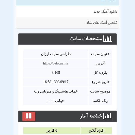
دانلود آهنگ جدید
گلچین آهنگ های شاد
مشخصات سايت
عنوان سايت
طراحی سایت ارزان
آدرس
https://batoteam.ir
بازدید کل
3,108
تاریخ شروع
1398/09/17 16:58
موضوع سایت
خمات هاستینگ و میزبانی وب
رنک الکسا
جهانی : - - :
خلاصه آمار
افراد آنلاين
0
کاربر