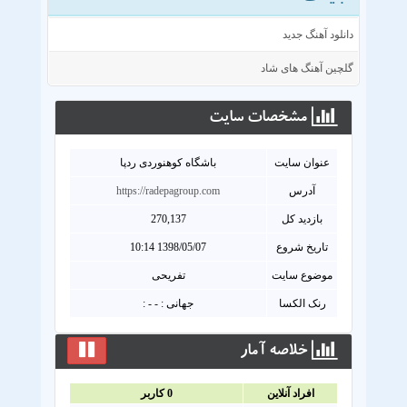
دانلود آهنگ جدید
گلچین آهنگ های شاد
مشخصات سايت
عنوان سايت
باشگاه کوهنوردی ردپا
آدرس
https://radepagroup.com
بازدید کل
270,137
تاریخ شروع
1398/05/07 10:14
موضوع سایت
تفریحی
رنک الکسا
جهانی : - - :
خلاصه آمار
افراد آنلاين
0
کاربر